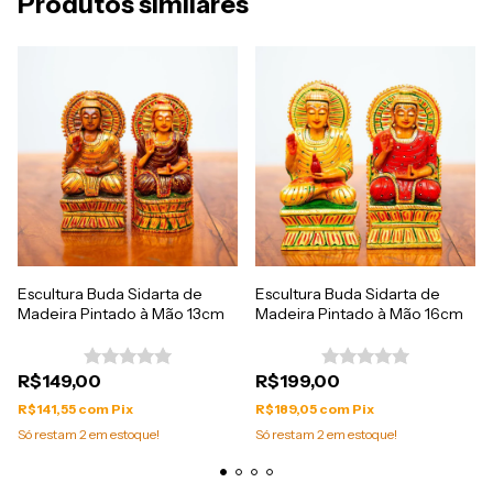
Produtos similares
Escultura Buda Sidarta de
Escultura Buda Sidarta de
Madeira Pintado à Mão 13cm
Madeira Pintado à Mão 16cm
R$149,00
R$199,00
R$141,55
com
Pix
R$189,05
com
Pix
Só restam
2
em estoque!
Só restam
2
em estoque!