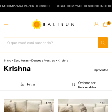
OMPRAS A PARTIR DE 399,00
PAGUE COM 5% DE DESCONTO NO PIX
P
0
Início
>
Esculturas
>
Deuses e Mestres
>
Krishna
Krishna
3 produtos
Ordenar por:
Filtrar
Mais vendidos
1
/
2
1
/
3