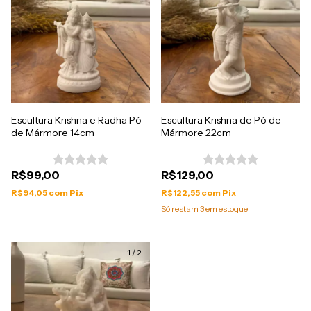
Escultura Krishna e Radha Pó
Escultura Krishna de Pó de
de Mármore 14cm
Mármore 22cm
R$99,00
R$129,00
R$94,05
com
Pix
R$122,55
com
Pix
Só restam
3
em estoque!
1
/
2