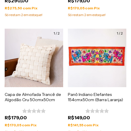
R$290,00
R$179,00
R$275,50
com
Pix
R$170,05
com
Pix
Só restam
2
em estoque!
Só restam
2
em estoque!
1
/
2
1
/
2
Capa de Almofada Trancê de
Panô Indiano Elefantes
Algodão Cru 50cmx50cm
154cmx50cm (Barra Laranja)
R$179,00
R$149,00
R$170,05
com
Pix
R$141,55
com
Pix