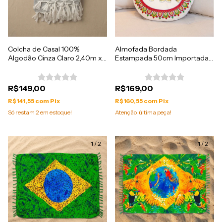
Colcha de Casal 100%
Almofada Bordada
Algodão Cinza Claro 2,40m x
Estampada 50cm Importada
2,10m
da Índia
R$149,00
R$169,00
R$141,55
com
Pix
R$160,55
com
Pix
Só restam
2
em estoque!
Atenção, última peça!
1
/
2
1
/
2