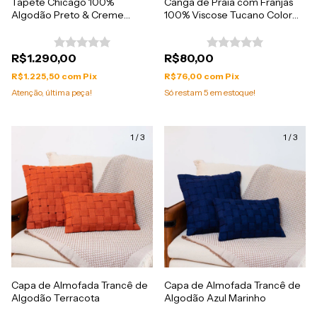
Tapete Chicago 100%
Canga de Praia com Franjas
Algodão Preto & Creme
100% Viscose Tucano Color
Importado da Índia
1.60mx1.10m
2,00mx2,50m
R$1.290,00
R$80,00
R$1.225,50
com
Pix
R$76,00
com
Pix
Atenção, última peça!
Só restam
5
em estoque!
1
/
3
1
/
3
Capa de Almofada Trancê de
Capa de Almofada Trancê de
Algodão Terracota
Algodão Azul Marinho