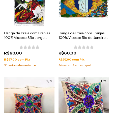
Canga de Praia com Franjas
Canga de Praia com Franjas
100% Viscose São Jorge
100% Viscose Rio de Janeiro
1.60mx1.10m
1.60mx1.10m
R$60,00
R$60,00
R$57,00
com
Pix
R$57,00
com
Pix
Só restam
4
em estoque!
Só restam
2
em estoque!
1
/
3
1
/
2