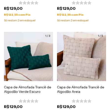
R$129,00
R$129,00
R$122,55
com
Pix
R$122,55
com
Pix
Só restam
2
em estoque!
Só restam
2
em estoque!
1
/
3
1
/
5
Capa de Almofada Trancê de
Capa de Almofada Trancê de
Algodão Verde Escuro
Algodão Areia
R$129,00
R$129,00