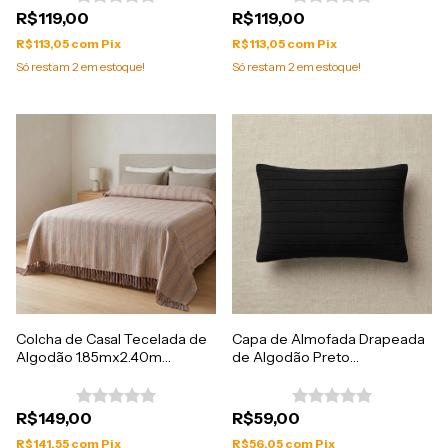
R$119,00
R$119,00
R$113,05
com
Pix
R$113,05
com
Pix
Só restam
2
em estoque!
Só restam
2
em estoque!
Colcha de Casal Tecelada de
Capa de Almofada Drapeada
Algodão 1.85mx2.40m
de Algodão Preto
Colorida
50cmx30cm
R$149,00
R$59,00
R$141,55
com
Pix
R$56,05
com
Pix