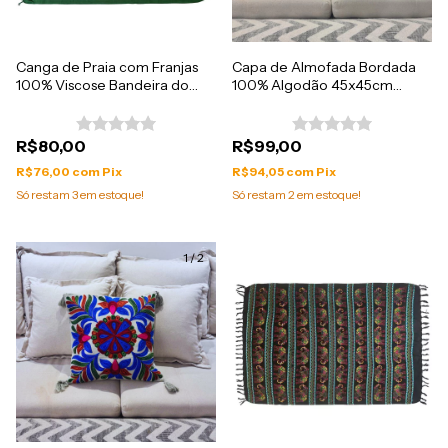
Canga de Praia com Franjas
Capa de Almofada Bordada
100% Viscose Bandeira do
100% Algodão 45x45cm
Brasil 1.60mx1.10m
Importada da India
R$80,00
R$99,00
R$76,00
com
Pix
R$94,05
com
Pix
Só restam
3
em estoque!
Só restam
2
em estoque!
1
/
2