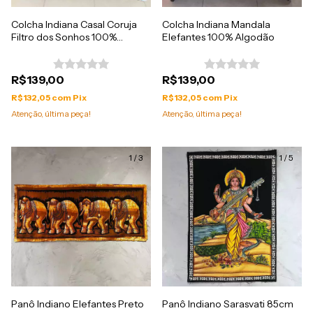
Colcha Indiana Casal Coruja
Colcha Indiana Mandala
Filtro dos Sonhos 100%
Elefantes 100% Algodão
Algodão Azul & Branco
R$139,00
R$139,00
R$132,05
com
Pix
R$132,05
com
Pix
Atenção, última peça!
Atenção, última peça!
1
/
3
1
/
5
Panô Indiano Elefantes Preto
Panô Indiano Sarasvati 85cm