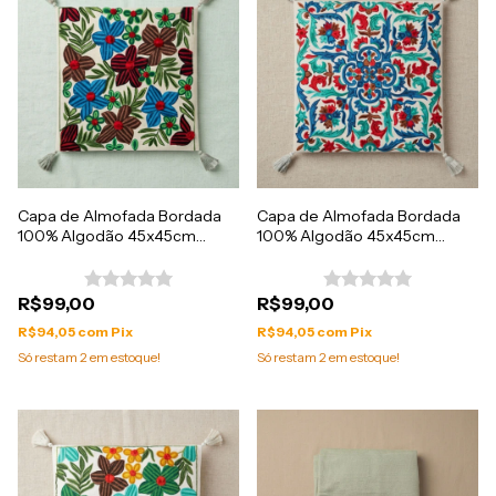
Capa de Almofada Bordada
Capa de Almofada Bordada
100% Algodão 45x45cm
100% Algodão 45x45cm
Importada da India
Importada da India
R$99,00
R$99,00
R$94,05
com
Pix
R$94,05
com
Pix
Só restam
2
em estoque!
Só restam
2
em estoque!