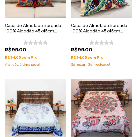
Capa de Almofada Bordada
Capa de Almofada Bordada
100% Algodão 45x45cm
100% Algodão 45x45cm
Importada da India
Importada da India
R$99,00
R$99,00
R$94,05
com
Pix
R$94,05
com
Pix
Atenção, última peça!
Só restam
3
em estoque!
1
/
2