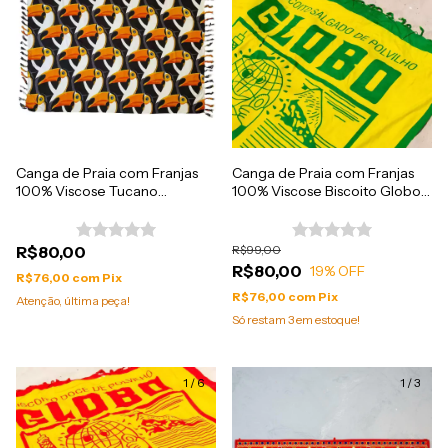
Canga de Praia com Franjas
Canga de Praia com Franjas
100% Viscose Tucano
100% Viscose Biscoito Globo
1.60mx1.10m
1.60mx1.10m
R$80,00
R$99,00
R$80,00
19
% OFF
R$76,00
com
Pix
R$76,00
com
Pix
Atenção, última peça!
Só restam
3
em estoque!
1
/
6
1
/
3