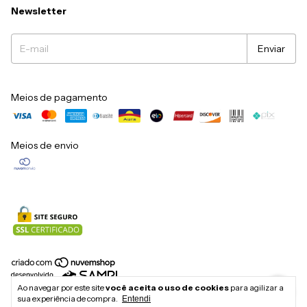
Newsletter
Meios de pagamento
Meios de envio
Copyright Balisun Tulasi Comercio de Moveis e Decoracao LTDA -
Ao navegar por este site
você aceita o uso de cookies
para agilizar a
12683836000117 - 2026. Todos os direitos reservados.
sua experiência de compra.
Entendi