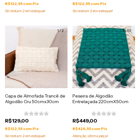
R$122,55
com
Pix
R$122,55
com
Pix
Só restam
2
em estoque!
Só restam
2
em estoque!
1
/
2
1
/
10
Capa de Almofada Trancê de
Peseira de Algodão
Algodão Cru 50cmx30cm
Entrelaçada 220cmX50cm
R$129,00
R$449,00
R$122,55
com
Pix
R$426,55
com
Pix
Só restam
2
em estoque!
Atenção, última peça!