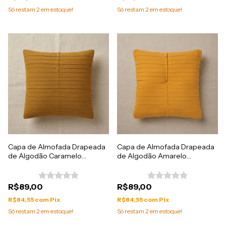
Só restam
2
em estoque!
Só restam
2
em estoque!
Capa de Almofada Drapeada
Capa de Almofada Drapeada
de Algodão Caramelo
de Algodão Amarelo
50cmx50cm
50cmx50cm
R$89,00
R$89,00
R$84,55
com
Pix
R$84,55
com
Pix
Só restam
2
em estoque!
Só restam
2
em estoque!