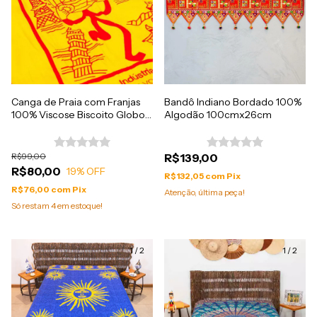
Canga de Praia com Franjas
Bandô Indiano Bordado 100%
100% Viscose Biscoito Globo
Algodão 100cmx26cm
1.60mx1.10m
R$99,00
R$139,00
R$80,00
19
% OFF
R$132,05
com
Pix
R$76,00
com
Pix
Atenção, última peça!
Só restam
4
em estoque!
1
/
2
1
/
2