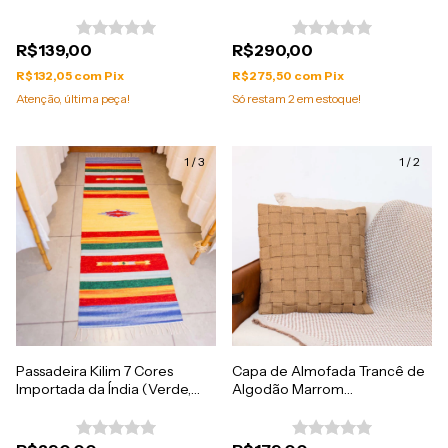
Colorida
Azul & Mostarda)
R$139,00
R$290,00
R$132,05
com
Pix
R$275,50
com
Pix
Atenção, última peça!
Só restam
2
em estoque!
1
/
3
1
/
2
Passadeira Kilim 7 Cores
Capa de Almofada Trancê de
Importada da Índia (Verde,
Algodão Marrom
Azul & Vermelho)
50cmx50cm