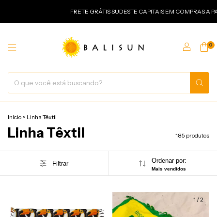
FRETE GRÁTIS SUDESTE CAPITAIS EM COMPRAS A PARTIR DE 399,0
0
Início
>
Linha Têxtil
Linha Têxtil
185 produtos
Ordenar por:
Filtrar
Mais vendidos
1
/
2