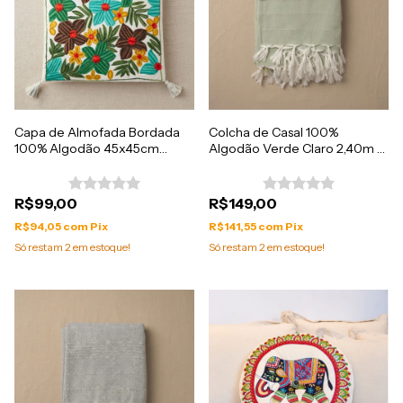
Capa de Almofada Bordada
Colcha de Casal 100%
100% Algodão 45x45cm
Algodão Verde Claro 2,40m x
Importada da India
2,10m
R$99,00
R$149,00
R$94,05
com
Pix
R$141,55
com
Pix
Só restam
2
em estoque!
Só restam
2
em estoque!