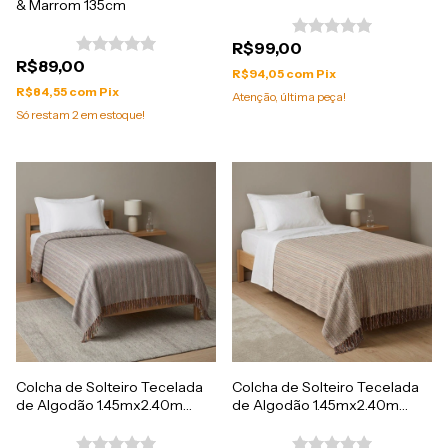
& Marrom 135cm
R$99,00
R$89,00
R$94,05
com
Pix
R$84,55
com
Pix
Atenção, última peça!
Só restam
2
em estoque!
Colcha de Solteiro Tecelada
Colcha de Solteiro Tecelada
de Algodão 1.45mx2.40m
de Algodão 1.45mx2.40m
Colorida
Colorida