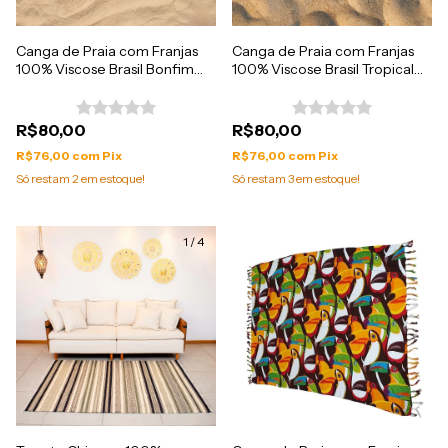
Canga de Praia com Franjas
Canga de Praia com Franjas
100% Viscose Brasil Bonfim
100% Viscose Brasil Tropical
1.60mx1.10m
1.60mx1.10m
R$80,00
R$80,00
R$76,00
com
Pix
R$76,00
com
Pix
Só restam
2
em estoque!
Só restam
3
em estoque!
1
/
4