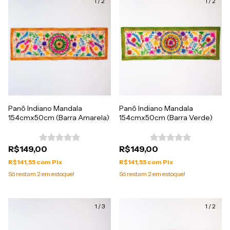
1
/
2
1
/
2
Panô Indiano Mandala
Panô Indiano Mandala
154cmx50cm (Barra Amarela)
154cmx50cm (Barra Verde)
R$149,00
R$149,00
R$141,55
com
Pix
R$141,55
com
Pix
Só restam
2
em estoque!
Só restam
2
em estoque!
1
/
3
1
/
2