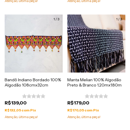
Atenção, última peça!
Atenção, última peça!
1
/
3
1
/
3
Bandô Indiano Bordado 100%
Manta Melian 100% Algodão
Algodão 108cmx32cm
Preto & Branco 1.20mx1.80m
R$139,00
R$179,00
R$132,05
com
Pix
R$170,05
com
Pix
Atenção, última peça!
Atenção, última peça!