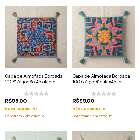
Capa de Almofada Bordada
Capa de Almofada Bordada
100% Algodão 45x45cm
100% Algodão 45x45cm
Importada da India
Importada da India
R$99,00
R$99,00
R$94,05
com
Pix
R$94,05
com
Pix
Só restam
2
em estoque!
Só restam
2
em estoque!