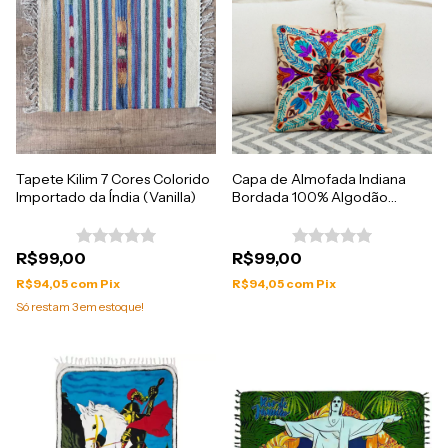
Tapete Kilim 7 Cores Colorido
Capa de Almofada Indiana
Importado da Índia (Vanilla)
Bordada 100% Algodão
45x45cm
R$99,00
R$99,00
R$94,05
com
Pix
R$94,05
com
Pix
Só restam
3
em estoque!