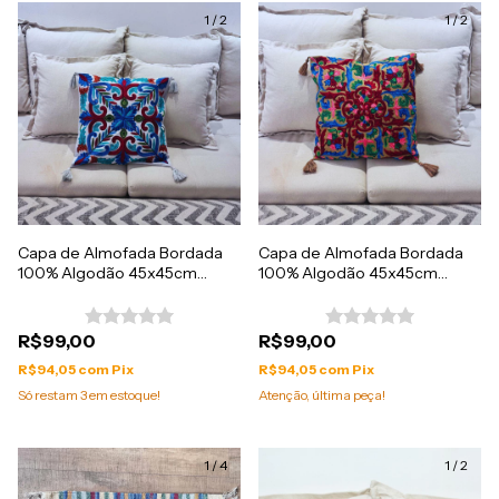
1
/
2
1
/
2
Capa de Almofada Bordada
Capa de Almofada Bordada
100% Algodão 45x45cm
100% Algodão 45x45cm
Importada da India
Importada da India
R$99,00
R$99,00
R$94,05
com
Pix
R$94,05
com
Pix
Só restam
3
em estoque!
Atenção, última peça!
1
/
4
1
/
2