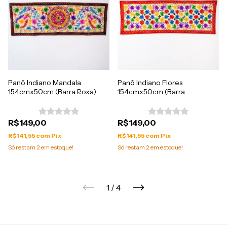
Panô Indiano Mandala
Panô Indiano Flores
154cmx50cm (Barra Roxa)
154cmx50cm (Barra
Terracota)
R$149,00
R$149,00
R$141,55
com
Pix
R$141,55
com
Pix
Só restam
2
em estoque!
Só restam
2
em estoque!
1
/
4