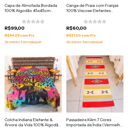
Capa de Almofada Bordada
Canga de Praia com Franjas
100% Algodão 45x45cm
100% Viscose Elefantes
Importada da India
1.60mx1.10m
R$99,00
R$60,00
R$94,05
com
Pix
R$57,00
com
Pix
Só restam
2
em estoque!
Só restam
3
em estoque!
1
/
2
1
/
3
Colcha Indiana Elefante &
Passadeira Kilim 7 Cores
Árvore da Vida 100% Algodão
Importada da Índia (Vermelho,