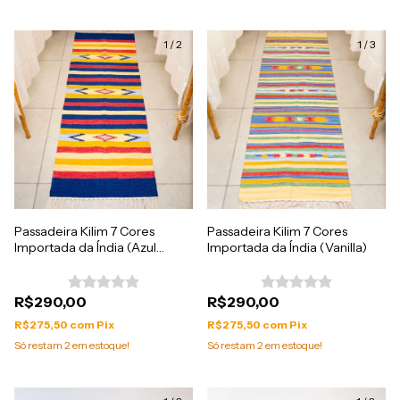
1
/
2
1
/
3
Passadeira Kilim 7 Cores
Passadeira Kilim 7 Cores
Importada da Índia (Azul
Importada da Índia (Vanilla)
Royal)
R$290,00
R$290,00
R$275,50
com
Pix
R$275,50
com
Pix
Só restam
2
em estoque!
Só restam
2
em estoque!