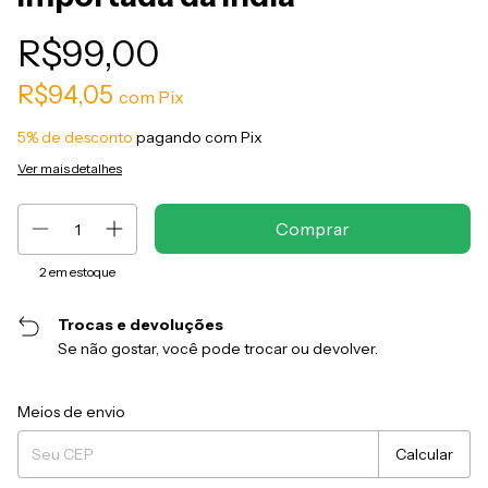
R$99,00
R$94,05
com
Pix
5% de desconto
pagando com Pix
Ver mais detalhes
2
em estoque
Trocas e devoluções
Se não gostar, você pode trocar ou devolver.
Entregas para o CEP:
Alterar CEP
Meios de envio
Calcular