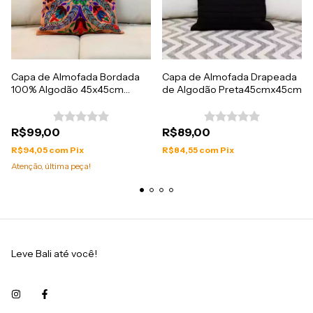
Capa de Almofada Bordada
Capa de Almofada Drapeada
100% Algodão 45x45cm
de Algodão Preta45cmx45cm
Importada da India
R$99,00
R$89,00
R$94,05
com
Pix
R$84,55
com
Pix
Atenção, última peça!
Leve Bali até você!