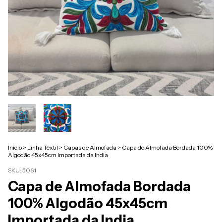
Início
>
Linha Têxtil
>
Capas de Almofada
>
Capa de Almofada Bordada 100%
Algodão 45x45cm Importada da India
SKU:
5061
Capa de Almofada Bordada
100% Algodão 45x45cm
Importada da India