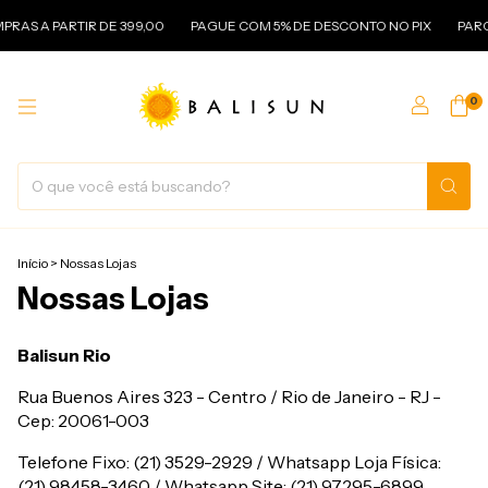
RAS A PARTIR DE 399,00
PAGUE COM 5% DE DESCONTO NO PIX
PARC
0
Início
>
Nossas Lojas
Nossas Lojas
Balisun Rio
Rua Buenos Aires 323 - Centro / Rio de Janeiro - RJ -
Cep: 20061-003
Telefone Fixo: (21) 3529-2929 / Whatsapp Loja Física:
(21) 98458-3460 / Whatsapp Site: (21) 97295-6899