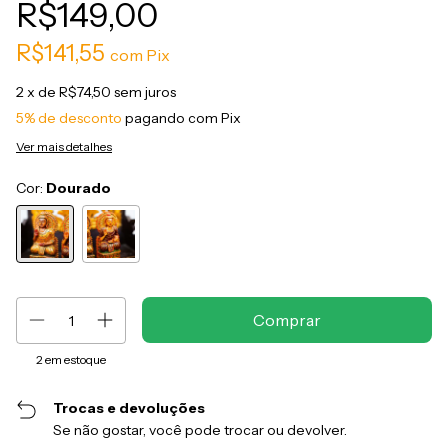
R$149,00
R$141,55
com
Pix
2
x de
R$74,50
sem juros
5% de desconto
pagando com Pix
Ver mais detalhes
Cor:
Dourado
2
em estoque
Trocas e devoluções
Se não gostar, você pode trocar ou devolver.