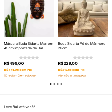
Máscara Buda Sidarta Marrom
Buda Sidarta Pó de Mármore
49cm Importada de Bali
26cm
R$499,00
R$229,00
R$474,05
com
Pix
R$217,55
com
Pix
Só restam
2
em estoque!
Atenção, última peça!
Leve Bali até você!