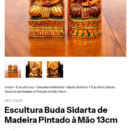
Início
>
Esculturas
>
Deuses e Mestres
>
Buda Sidarta
>
Escultura Buda
Sidarta de Madeira Pintado à Mão 13cm
SKU:
5121D
Escultura Buda Sidarta de
Madeira Pintado à Mão 13cm