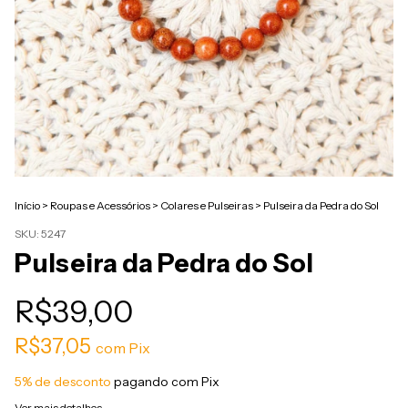
Início
>
Roupas e Acessórios
>
Colares e Pulseiras
>
Pulseira da Pedra do Sol
SKU:
5247
Pulseira da Pedra do Sol
R$39,00
R$37,05
com
Pix
5% de desconto
pagando com Pix
Ver mais detalhes