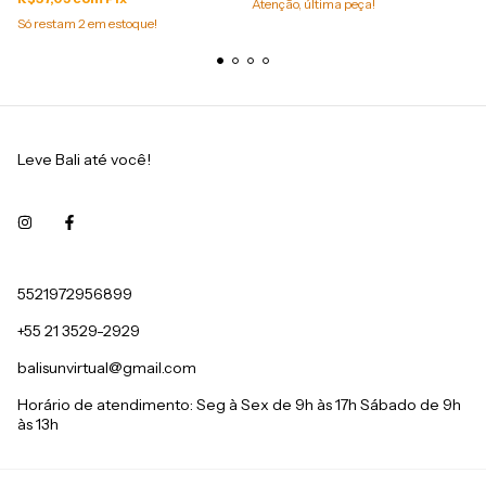
Atenção, última peça!
Só restam
2
em estoque!
Leve Bali até você!
5521972956899
+55 21 3529-2929
balisunvirtual@gmail.com
Horário de atendimento: Seg à Sex de 9h às 17h Sábado de 9h
às 13h