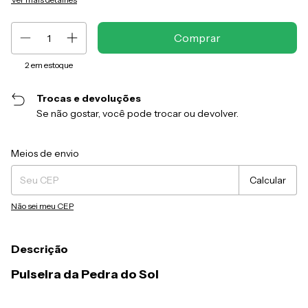
2
em estoque
Trocas e devoluções
Se não gostar, você pode trocar ou devolver.
Entregas para o CEP:
Alterar CEP
Meios de envio
Calcular
Não sei meu CEP
Descrição
Pulseira da Pedra do Sol