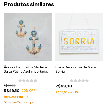
Produtos similares
Âncora Decorativa Madeira
Placa Decorativa de Metal
Balsa Pátina Azul Importada
Sorria
de Bali
R$99,00
R$69,00
R$49,50
50
% OFF
R$65,55
com
Pix
R$47,03
com
Pix
Só restam
2
em estoque!