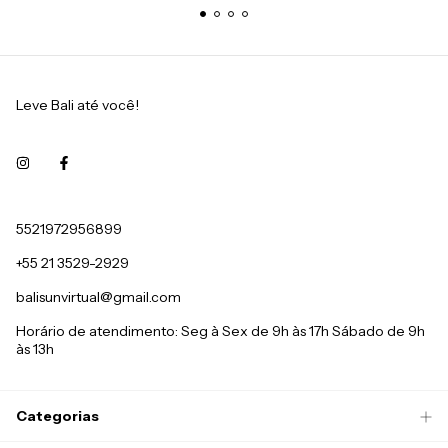
Leve Bali até você!
5521972956899
+55 21 3529-2929
balisunvirtual@gmail.com
Horário de atendimento: Seg à Sex de 9h às 17h Sábado de 9h
às 13h
Categorias