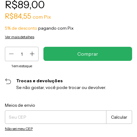
R$89,00
R$84,55
com
Pix
5% de desconto
pagando com Pix
Ver mais detalhes
1
em estoque
Trocas e devoluções
Se não gostar, você pode trocar ou devolver.
Entregas para o CEP:
Alterar CEP
Meios de envio
Calcular
Não sei meu CEP