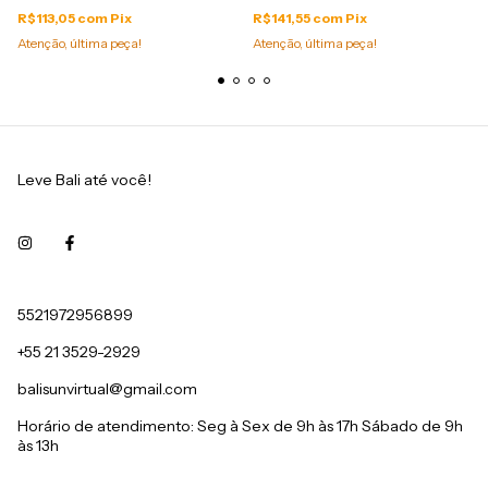
R$113,05
com
Pix
R$141,55
com
Pix
Atenção, última peça!
Atenção, última peça!
Leve Bali até você!
5521972956899
+55 21 3529-2929
balisunvirtual@gmail.com
Horário de atendimento: Seg à Sex de 9h às 17h Sábado de 9h
às 13h