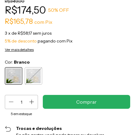
R$349,00
R$174,50
50
% OFF
R$165,78
com
Pix
3
x de
R$58,17
sem juros
5% de desconto
pagando com Pix
Ver mais detalhes
Cor:
Branco
5
em estoque
Trocas e devoluções