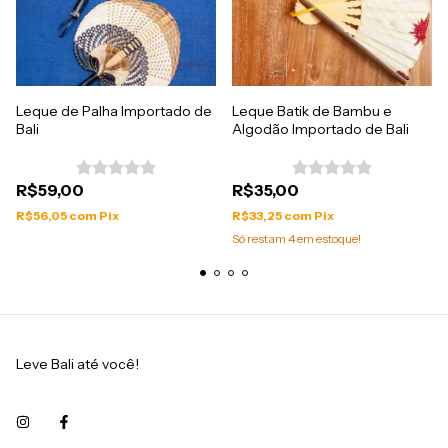
Leque de Palha Importado de
Leque Batik de Bambu e
Bali
Algodão Importado de Bali
R$59,00
R$35,00
R$56,05
com
Pix
R$33,25
com
Pix
Só restam
4
em estoque!
Leve Bali até você!