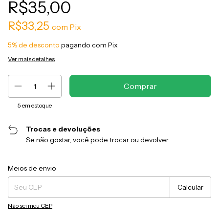
R$35,00
R$33,25
com
Pix
5% de desconto
pagando com Pix
Ver mais detalhes
5
em estoque
Trocas e devoluções
Se não gostar, você pode trocar ou devolver.
Entregas para o CEP:
Alterar CEP
Meios de envio
Calcular
Não sei meu CEP