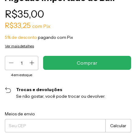
R$35,00
R$33,25
com
Pix
5% de desconto
pagando com Pix
Ver mais detalhes
4
em estoque
Trocas e devoluções
Se não gostar, você pode trocar ou devolver.
Entregas para o CEP:
Alterar CEP
Meios de envio
Calcular