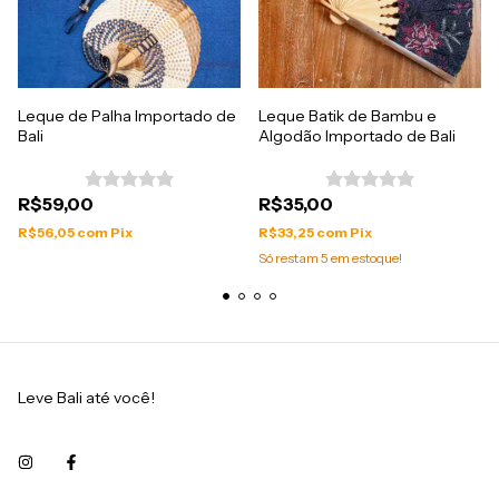
Leque de Palha Importado de
Leque Batik de Bambu e
Bali
Algodão Importado de Bali
R$59,00
R$35,00
R$56,05
com
Pix
R$33,25
com
Pix
Só restam
5
em estoque!
Leve Bali até você!