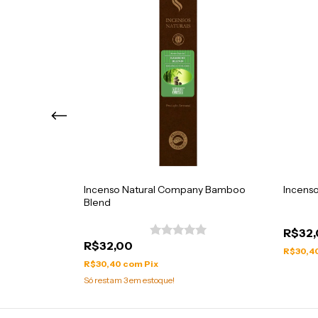
ira Suar
Incenso Natural Company Bamboo
Incens
Blend
R$32
R$32,00
R$30,4
R$30,40
com
Pix
Só restam
3
em estoque!