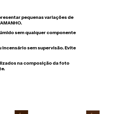
presentar pequenas variações de
 TAMANHO.
o úmido sem qualquer componente
u incensário sem supervis
ã
o. Evite
tilizados na composi
ç
ã
o da foto
e.