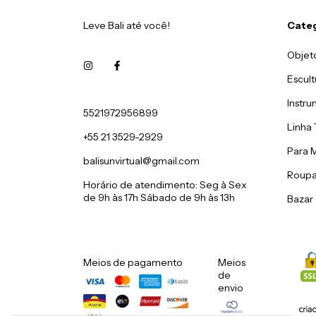
Leve Bali até você!
Cate
Objet
Escult
Instru
5521972956899
Linha 
+55 21 3529-2929
Para 
balisunvirtual@gmail.com
Roupa
Horário de atendimento: Seg à Sex
de 9h às 17h Sábado de 9h às 13h
Bazar
Meios de pagamento
Meios
de
envio