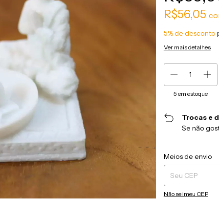
R$56,05
c
5% de desconto
Ver mais detalhes
5
em estoque
Trocas e 
Se não gost
Entregas para o CEP
Meios de envio
Não sei meu CEP