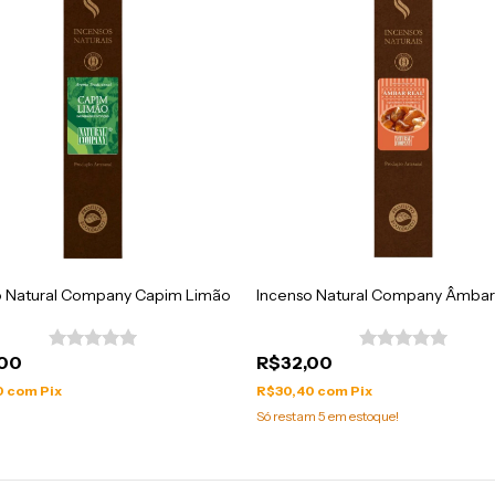
o Natural Company Capim Limão
Incenso Natural Company Âmbar
,00
R$32,00
0
com
Pix
R$30,40
com
Pix
Só restam
5
em estoque!