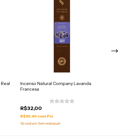
 Real
Incenso Natural Company Lavanda
Incensário Elef
Francesa
Importado de B
R$32,00
R$49,00
R$30,40
com
Pix
R$46,55
com
Pi
Só restam
3
em estoque!