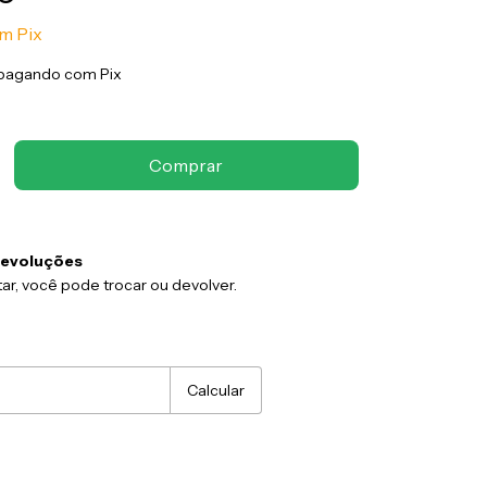
om
Pix
pagando com Pix
devoluções
ar, você pode trocar ou devolver.
:
Alterar CEP
Calcular