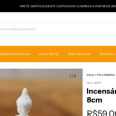
FRETE GRÁTIS SUDESTE CAPITAIS EM COMPRAS A PARTIR DE 399,00
UMENTOS MUSICAIS
LINHA TÊXTIL
PARA MEDITAR
ROUPAS E
Início
>
Para Meditar
1
/
2
SKU:
4917
Incensá
8cm
R$59,0