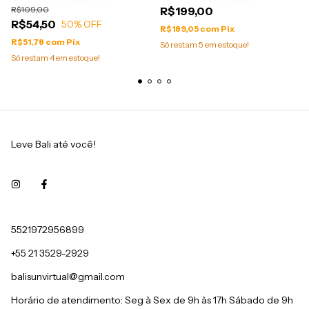
R$109,00
R$199,00
R$54,50
50
% OFF
R$189,05
com
Pix
R$51,78
com
Pix
Só restam
5
em estoque!
Só restam
4
em estoque!
Leve Bali até você!
5521972956899
+55 21 3529-2929
balisunvirtual@gmail.com
Horário de atendimento: Seg à Sex de 9h às 17h Sábado de 9h