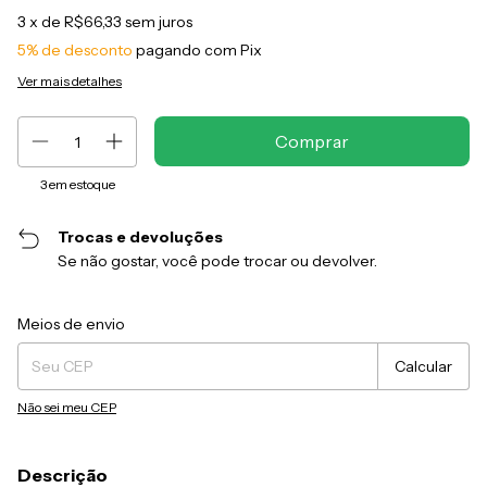
3
x de
R$66,33
sem juros
5% de desconto
pagando com Pix
Ver mais detalhes
3
em estoque
Trocas e devoluções
Se não gostar, você pode trocar ou devolver.
Entregas para o CEP:
Alterar CEP
Meios de envio
Calcular
Não sei meu CEP
Descrição