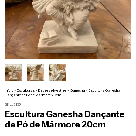
Início
>
Esculturas
>
Deuses e Mestres
>
Ganesha
>
Escultura Ganesha
Dançante de Pó de Mármore 20cm
SKU:
3135
Escultura Ganesha Dançante
de Pó de Mármore 20cm