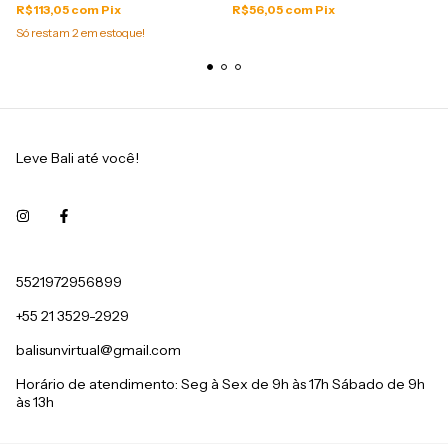
R$113,05
com
Pix
R$56,05
com
Pix
Só restam
2
em estoque!
Leve Bali até você!
5521972956899
+55 21 3529-2929
balisunvirtual@gmail.com
Horário de atendimento: Seg à Sex de 9h às 17h Sábado de 9h
às 13h