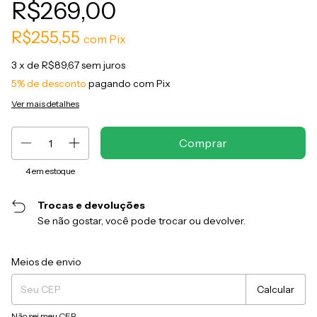
R$269,00
R$255,55
com
Pix
3
x de
R$89,67
sem juros
5% de desconto
pagando com Pix
Ver mais detalhes
4
em estoque
Trocas e devoluções
Se não gostar, você pode trocar ou devolver.
Entregas para o CEP:
Alterar CEP
Meios de envio
Calcular
Não sei meu CEP