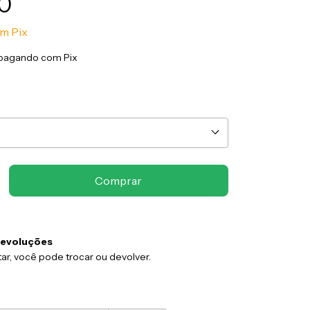
0
om
Pix
pagando com Pix
devoluções
ar, você pode trocar ou devolver.
:
Alterar CEP