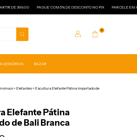
399,00
PAGUE COM 5% DE DESCONTO NO PIX
PARCELE EM ATÉ 3X SE
0
 ACESSÓRIOS
BAZAR
Animais
>
Elefantes
>
Escultura Elefante Pátina Importado de
a Elefante Pátina
do de Bali Branca