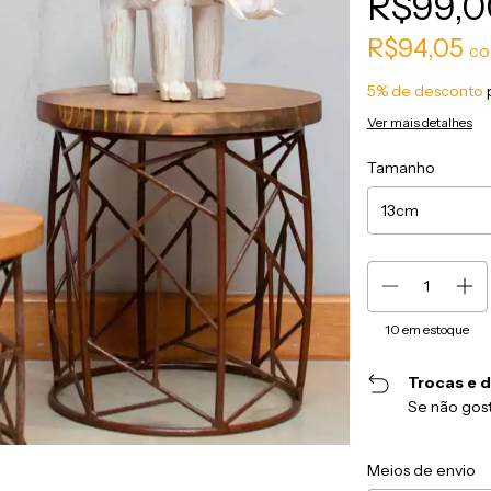
R$99,0
R$94,05
c
5% de desconto
Ver mais detalhes
Tamanho
10
em estoque
Trocas e 
Se não gost
Entregas para o CEP
Meios de envio