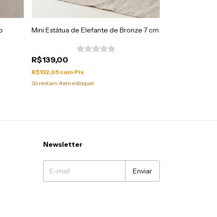
o
Mini Estátua de Elefante de Bronze 7 cm
Escultura Elefa
Branco Importa
R$139,00
R$99,00
R$132,05
com
Pix
R$94,05
com
Pi
Só restam
4
em estoque!
Newsletter