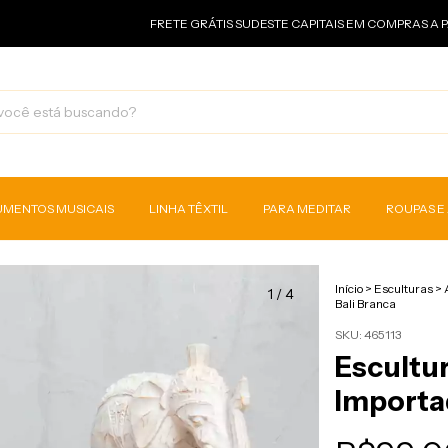
FRETE GRÁTIS SUDESTE CAPITAIS EM COMPRAS A PARTIR DE 
UMENTOS MUSICAIS
LINHA TÊXTIL
PARA MEDITAR
ROUPAS E
Início
>
Esculturas
>
1
/
4
Bali Branca
SKU:
465113
Escultur
Importa