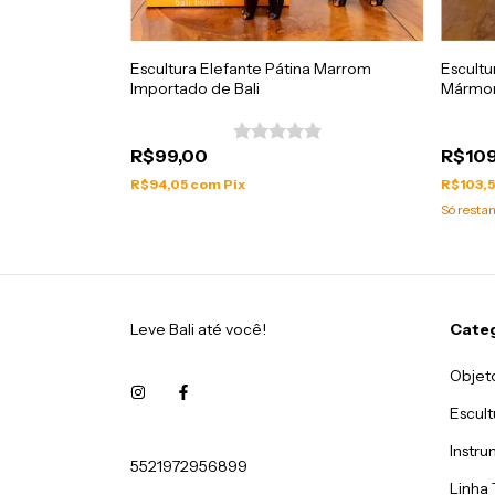
no de Pó de
Escultura Elefante Pátina Marrom
Escultu
Importado de Bali
Mármor
R$99,00
R$109
R$94,05
com
Pix
R$103,
Só rest
Leve Bali até você!
Cate
Objet
Escult
Instru
5521972956899
Linha 