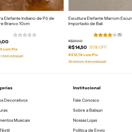
ra Elefante Indiano de Pó de
Escultura Elefante Marrom Escur
e Branco 10cm
Importado de Bali
(1)
,00
R$29,00
R$14,50
50
% OFF
55
com
Pix
R$13,78
com
Pix
am
3
em estoque!
Só restam
4
em estoque!
gorias
Institucional
os Decorativos
Fale Conosco
uras
Sobre a Balisun
mentos Musicais
Nossas Lojas
Têxtil
Política de Envio