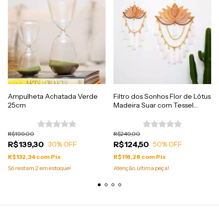
Ampulheta Achatada Verde
Filtro dos Sonhos Flor de Lótus
25cm
Madeira Suar com Tessel
Branco
R$199,00
R$249,00
R$139,30
R$124,50
30
% OFF
50
% OFF
R$132,34
com
Pix
R$118,28
com
Pix
Só restam
2
em estoque!
Atenção, última peça!