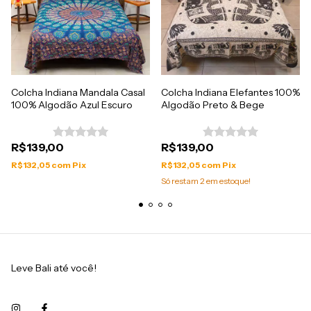
Colcha Indiana Mandala Casal
Colcha Indiana Elefantes 100%
100% Algodão Azul Escuro
Algodão Preto & Bege
R$139,00
R$139,00
R$132,05
com
Pix
R$132,05
com
Pix
Só restam
2
em estoque!
Leve Bali até você!