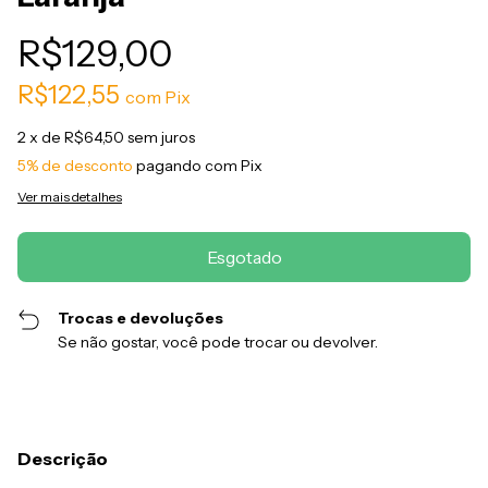
R$129,00
R$122,55
com
Pix
2
x de
R$64,50
sem juros
5% de desconto
pagando com Pix
Ver mais detalhes
Trocas e devoluções
Se não gostar, você pode trocar ou devolver.
Descrição