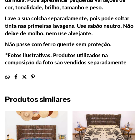
da Índia. Pode apresentar pequenas variações de
cor, tonalidade, brilho, tamanho e peso.
Lave a sua colcha separadamente, pois pode soltar
tinta nas primeiras lavagens. Use sab
ã
o neutro. N
ã
o
deixe de molho, nem use alvejante.
Não passe com ferro quente sem prote
çã
o.
*Fotos ilustrativas. Produtos utilizados na
composi
çã
o da foto são vendidos separadamente
Produtos similares