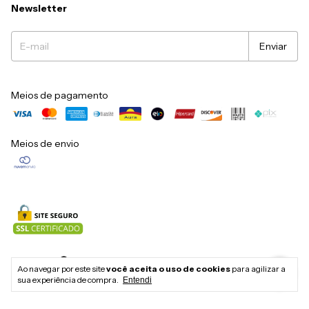
Newsletter
Meios de pagamento
Meios de envio
Ao navegar por este site
você aceita o uso de cookies
para agilizar a
Copyright Balisun Tulasi Comercio de Moveis e Decoracao LTDA -
sua experiência de compra.
Entendi
12683836000117 - 2026. Todos os direitos reservados.