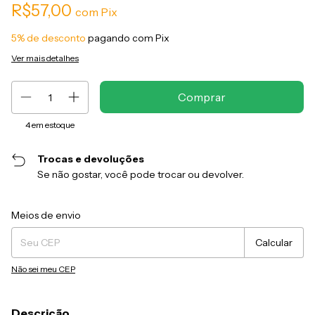
R$57,00
com
Pix
5% de desconto
pagando com Pix
Ver mais detalhes
4
em estoque
Trocas e devoluções
Se não gostar, você pode trocar ou devolver.
Entregas para o CEP:
Alterar CEP
Meios de envio
Calcular
Não sei meu CEP
Descrição