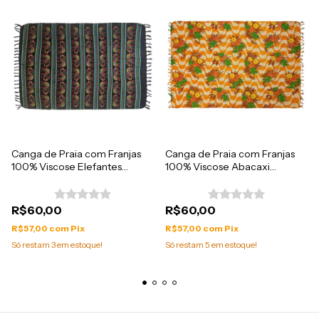
Canga de Praia com Franjas
Canga de Praia com Franjas
100% Viscose Elefantes
100% Viscose Abacaxi
1.60mx1.10m
1.60mx1.10m
R$60,00
R$60,00
R$57,00
com
Pix
R$57,00
com
Pix
Só restam
3
em estoque!
Só restam
5
em estoque!